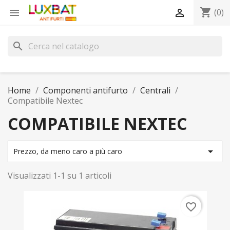
shopping_cart


(0)
search
Home
Componenti antifurto
Centrali
Compatibile Nextec
COMPATIBILE NEXTEC

Prezzo, da meno caro a più caro
Visualizzati 1-1 su 1 articoli
favorite_border