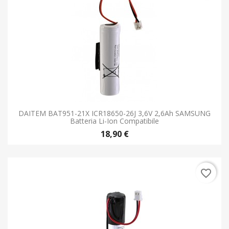
DAITEM BAT951-21X ICR18650-26J 3,6V 2,6Ah SAMSUNG
Batteria Li-Ion Compatibile
18,90 €
favorite_border