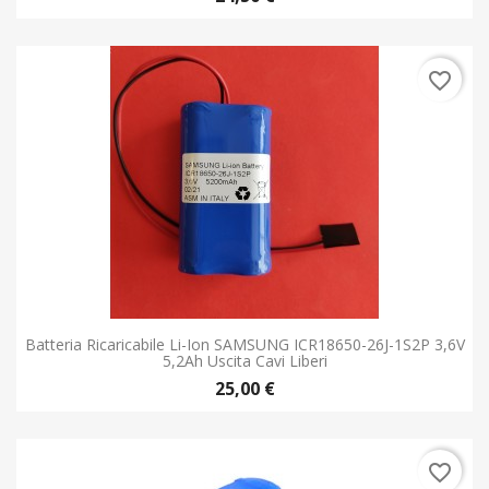
favorite_border
Batteria Ricaricabile Li-Ion SAMSUNG ICR18650-26J-1S2P 3,6V
5,2Ah Uscita Cavi Liberi
25,00 €
favorite_border