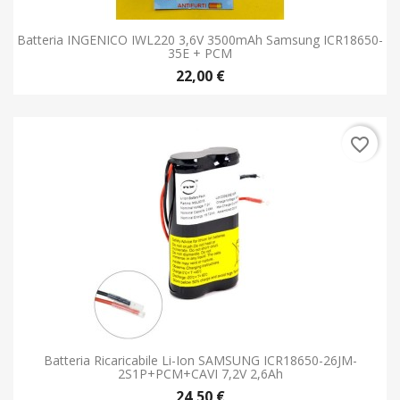
Batteria INGENICO IWL220 3,6V 3500mAh Samsung ICR18650-
35E + PCM
22,00 €
favorite_border
Batteria Ricaricabile Li-Ion SAMSUNG ICR18650-26JM-
2S1P+PCM+CAVI 7,2V 2,6Ah
24,50 €