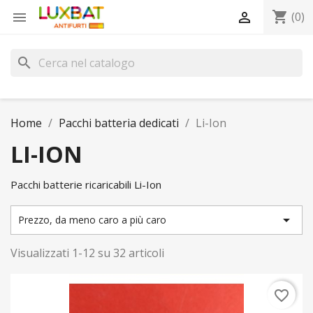
shopping_cart


(0)
search
Home
Pacchi batteria dedicati
Li-Ion
LI-ION
Pacchi batterie ricaricabili Li-Ion

Prezzo, da meno caro a più caro
Visualizzati 1-12 su 32 articoli
favorite_border