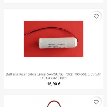
favorite_border
Batteria Ricaricabile Li-Ion SAMSUNG INR21700-50E 3,6V 5Ah
Uscita Cavi Liberi
16,90 €
favorite_border