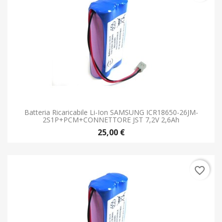
Batteria Ricaricabile Li-Ion SAMSUNG ICR18650-26JM-
2S1P+PCM+CONNETTORE JST 7,2V 2,6Ah
25,00 €
favorite_border