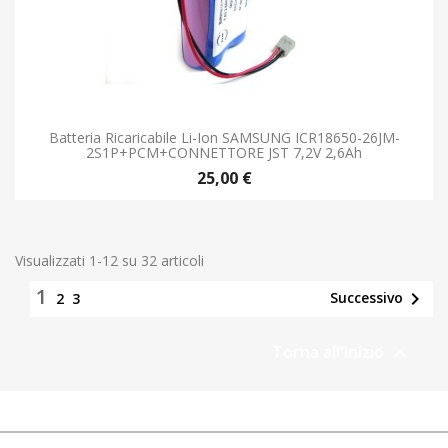
Batteria Ricaricabile Li-Ion SAMSUNG ICR18650-26JM-
2S1P+PCM+CONNETTORE JST 7,2V 2,6Ah
25,00 €
Visualizzati 1-12 su 32 articoli
1

Successivo
2
3
Torna all'inizio
