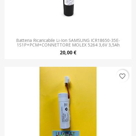
Batteria Ricaricabile Li-Ion SAMSUNG ICR18650-35E-
1S1P+PCM+CONNETTORE MOLEX 5264 3,6V 3,5Ah
20,00 €
favorite_border