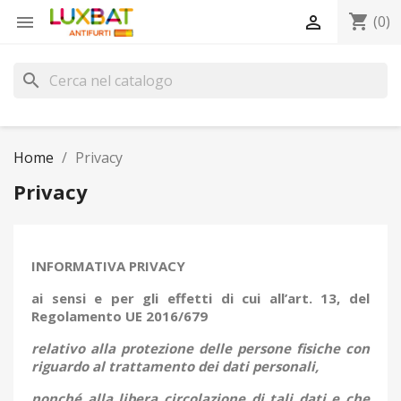
shopping_cart


(0)
search
Home
Privacy
Privacy
INFORMATIVA PRIVACY
ai sensi e per gli effetti di cui all’art. 13, del
Regolamento UE 2016/679
relativo alla protezione delle persone fisiche con
riguardo al trattamento dei dati personali,
nonché alla libera circolazione di tali dati e che