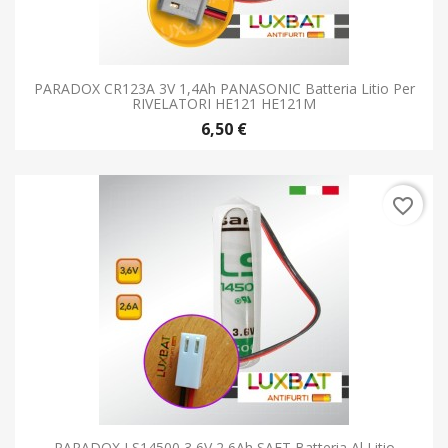
PARADOX CR123A 3V 1,4Ah PANASONIC Batteria Litio Per
RIVELATORI HE121 HE121M
6,50 €
favorite_border
PARADOX LS14500 3,6V 2,6Ah SAFT Batteria Al Litio