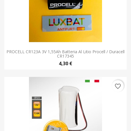
PROCELL CR123A 3V 1,55Ah Batteria Al Litio Procell / Duracell
CR17345
4,30 €
favorite_border