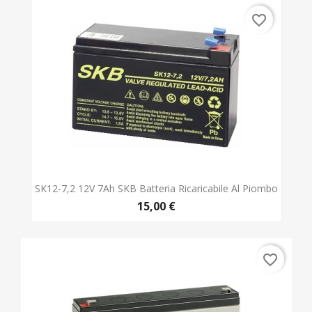
favorite_border
SK12-7,2 12V 7Ah SKB Batteria Ricaricabile Al Piombo
15,00 €
favorite_border