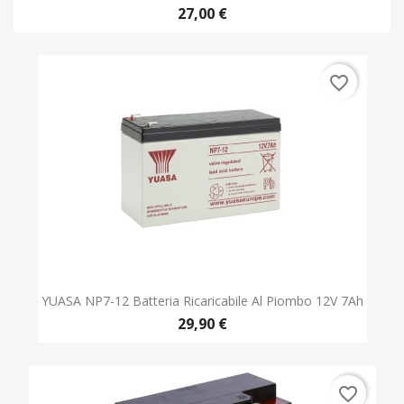
27,00 €
favorite_border
YUASA NP7-12 Batteria Ricaricabile Al Piombo 12V 7Ah
29,90 €
favorite_border