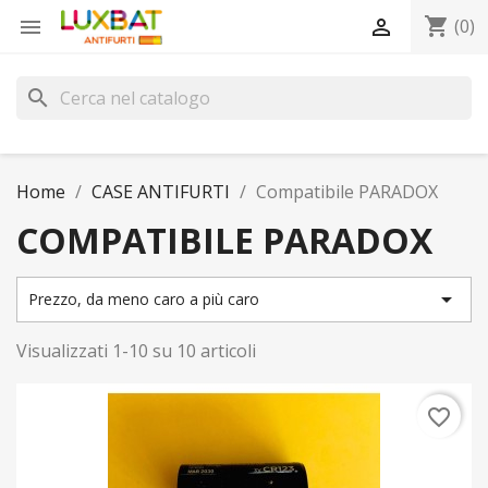
shopping_cart


(0)
search
Home
CASE ANTIFURTI
Compatibile PARADOX
COMPATIBILE PARADOX

Prezzo, da meno caro a più caro
Visualizzati 1-10 su 10 articoli
favorite_border