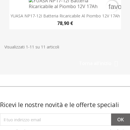
favori
YUASA NP17-12I Batteria Ricaricabile Al Piombo 12V 17Ah
78,90 €
Visualizzati 1-11 su 11 articoli

Torna all'inizio
Ricevi le nostre novità e le offerte speciali