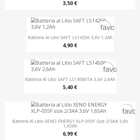
3,50 €
favorite_bo
Batteria Al Litio SAFT LS14250 3,6V 1,2Ah
4,90 €
favorite_bo
Batteria Al Litio SAFT LS14500TA 3,6V 2,6Ah
5,40 €
favor
Batteria Al Litio XENO ENERGY XLP-055F Size 2/3AA 3,6V
1,65Ah
6,99 €