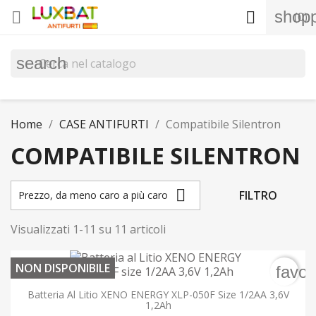
shopp


(0)
search
Home
CASE ANTIFURTI
Compatibile Silentron
COMPATIBILE SILENTRON

FILTRO
Prezzo, da meno caro a più caro
Visualizzati 1-11 su 11 articoli
NON DISPONIBILE
favor
Batteria Al Litio XENO ENERGY XLP-050F Size 1/2AA 3,6V
1,2Ah