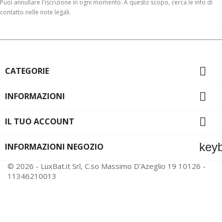
Puoi annullare l'iscrizione in ogni momento. A questo scopo, cerca le info di
contatto nelle note legali.

CATEGORIE

INFORMAZIONI

IL TUO ACCOUNT
key
INFORMAZIONI NEGOZIO
© 2026 - LuxBat.it Srl, C.so Massimo D'Azeglio 19 10126 -
11346210013