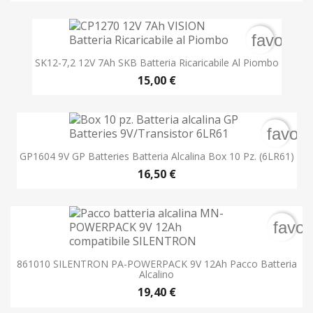
favorite
SK12-7,2 12V 7Ah SKB Batteria Ricaricabile Al Piombo
15,00 €
favori
GP1604 9V GP Batteries Batteria Alcalina Box 10 Pz. (6LR61)
16,50 €
favor
861010 SILENTRON PA-POWERPACK 9V 12Ah Pacco Batteria
Alcalino
19,40 €