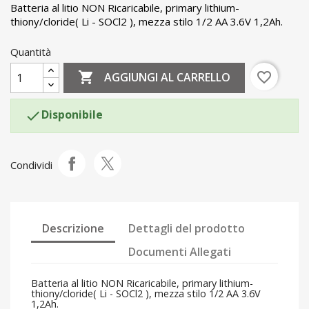
Batteria al litio NON Ricaricabile, primary lithium-
thiony/cloride( Li - SOCl2 ), mezza stilo 1/2 AA 3.6V 1,2Ah.
Quantità

favorite_border
AGGIUNGI AL CARRELLO
Disponibile

Condividi
Descrizione
Dettagli del prodotto
Documenti Allegati
Batteria al litio NON Ricaricabile, primary lithium-
thiony/cloride( Li - SOCl2 ), mezza stilo 1/2 AA 3.6V
1,2Ah.