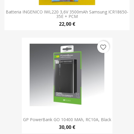
favorite_border
GP PowerBank GO 10400 MAh, RC10A, Black
30,00 €
favorite_border