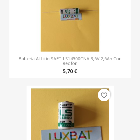
Batteria Al Litio SAFT LS14500CNA 3,6V 2,6Ah Con
Reofori
5,70 €
favorite_border
Batteria Al Litio SAFT LS14250 3,6V 1,2Ah
4,90 €