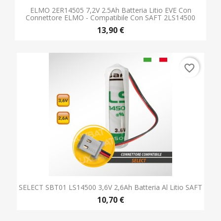
SELECT SBT01 LS14500 3,6V 2,6Ah Batteria Al Litio SAFT
10,70 €
favorite_border