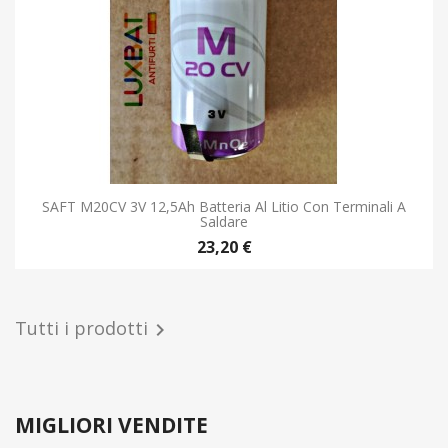
SAFT M20CV 3V 12,5Ah Batteria Al Litio Con Terminali A
Saldare
23,20 €
Tutti i prodotti

MIGLIORI VENDITE
favorite_border