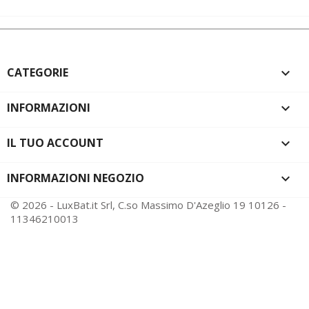
INFORMAZIONI

IL TUO ACCOUNT

INFORMAZIONI NEGOZIO
keyboard_arrow_down
© 2026 - LuxBat.it Srl, C.so Massimo D'Azeglio 19 10126 -
11346210013