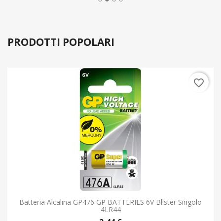
favorite_border
Batteria Alcalina GP476 GP BATTERIES 6V Blister Singolo
4LR44
2,44 €
favorite_border