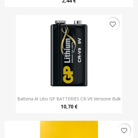
Batteria Al Litio GP BATTERIES CR-V9 Versione Bulk
10,70 €
favorite_border