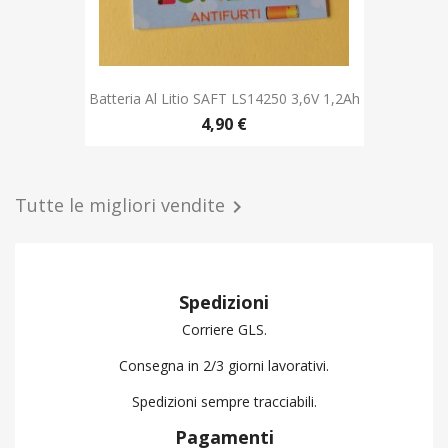
Tutte le migliori vendite

Spedizioni
Corriere GLS.
Consegna in 2/3 giorni lavorativi.
Spedizioni sempre tracciabili.
Pagamenti
Bonifico bancario, PayPal, Satispay.
Pagamenti sicuri utilizzabili anche da mobile.
Contattaci
Tel. +39 011 0437834
Email: info@luxbat.it