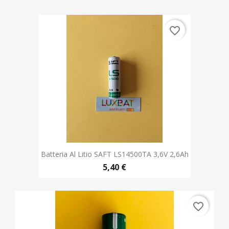
Batteria Al Litio SAFT LS14500TA 3,6V 2,6Ah
5,40 €
favorite_border