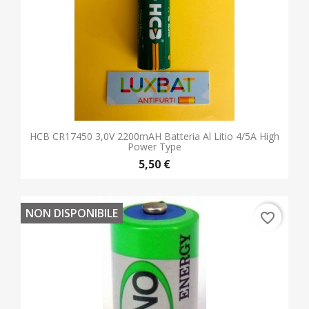
HCB CR17450 3,0V 2200mAH Batteria Al Litio 4/5A High
Power Type
5,50 €
NON DISPONIBILE
favorite_border
Batteria Al Litio XENO ENERGY XLP-050F Size 1/2AA 3,6V
1,2Ah
3,50 €