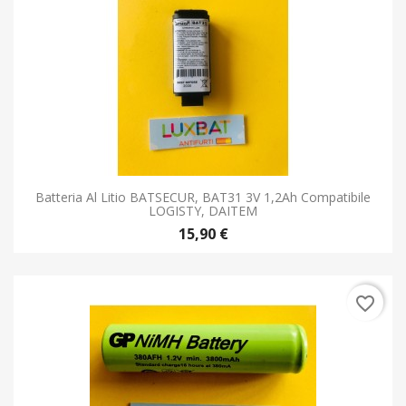
Batteria Al Litio BATSECUR, BAT31 3V 1,2Ah Compatibile
LOGISTY, DAITEM
15,90 €
favorite_border
Batteria Ricaricabile Ni-Mh GP380AFH 1,2V 3800mAh Size
7/5AF GP BATTERIES