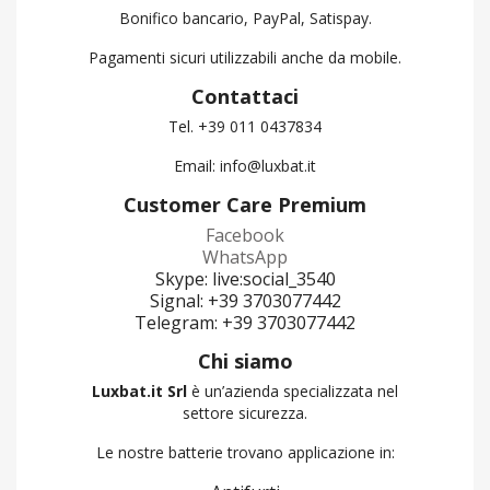
Customer Care Premium
Facebook
WhatsApp
Skype: live:social_3540
Signal: +39 3703077442
Telegram: +39 3703077442
Chi siamo
Luxbat.it Srl
è un’azienda specializzata nel
settore sicurezza.
Le nostre batterie trovano applicazione in:
Antifurti
Automazione industriale
Elettronica
Applicazioni civili e industriali
Tutte le batterie vengono testate prima della
spedizione per garantire qualità e affidabilità.