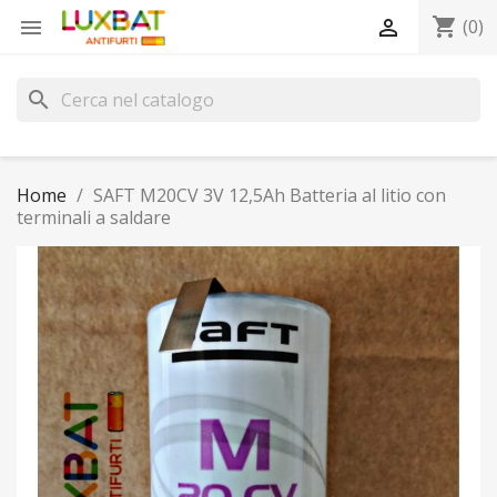
shopping_cart


(0)
search
Home
SAFT M20CV 3V 12,5Ah Batteria al litio con
terminali a saldare