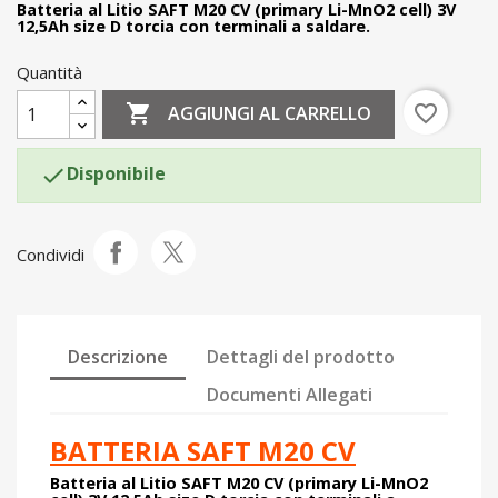
Batteria
al Litio SAFT M20 CV (primary Li-MnO2 cell) 3V
12,5Ah size D torcia con terminali a saldare.
Quantità

favorite_border
AGGIUNGI AL CARRELLO
Disponibile

Condividi
Descrizione
Dettagli del prodotto
Documenti Allegati
BATTERIA SAFT M20 CV
Batteria
al Litio SAFT M20 CV (primary Li-MnO2