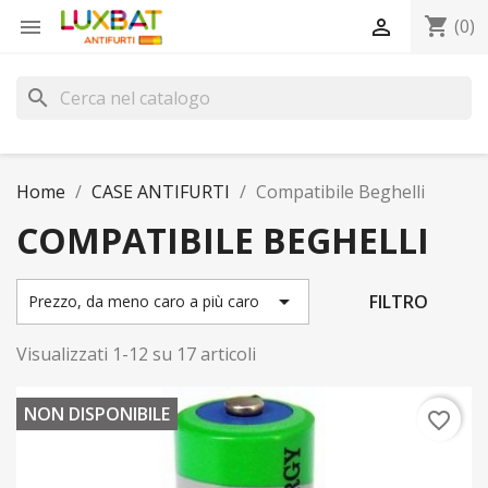
shopping_cart


(0)
search
Home
CASE ANTIFURTI
Compatibile Beghelli
COMPATIBILE BEGHELLI

FILTRO
Prezzo, da meno caro a più caro
Visualizzati 1-12 su 17 articoli
NON DISPONIBILE
favorite_border