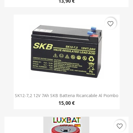
13,90 €
favorite_border
SK12-7,2 12V 7Ah SKB Batteria Ricaricabile Al Piombo
15,00 €
favorite_border