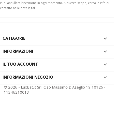
Puoi annullare l'iscrizione in ogni momento. A questo scopo, cerca le info di
contatto nelle note legali.
CATEGORIE

INFORMAZIONI

IL TUO ACCOUNT

INFORMAZIONI NEGOZIO
keyboard_arrow_down
© 2026 - LuxBat.it Srl, C.so Massimo D'Azeglio 19 10126 -
11346210013