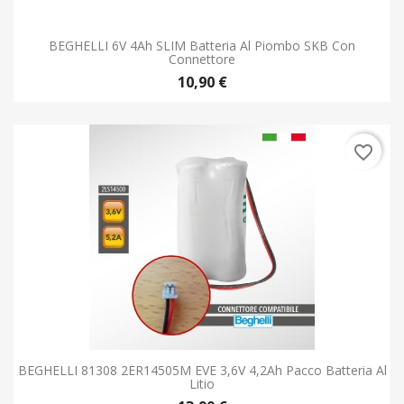
BEGHELLI 6V 4Ah SLIM Batteria Al Piombo SKB Con
Connettore
10,90 €
favorite_border
BEGHELLI 81308 2ER14505M EVE 3,6V 4,2Ah Pacco Batteria Al
Litio