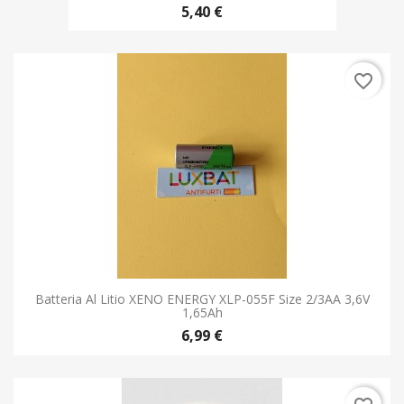
5,40 €
favorite_border
Batteria Al Litio XENO ENERGY XLP-055F Size 2/3AA 3,6V
1,65Ah
6,99 €