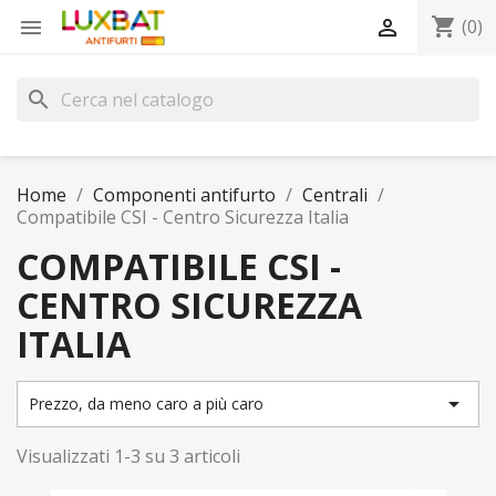
shopping_cart


(0)
search
Home
Componenti antifurto
Centrali
Compatibile CSI - Centro Sicurezza Italia
COMPATIBILE CSI -
CENTRO SICUREZZA
ITALIA

Prezzo, da meno caro a più caro
Visualizzati 1-3 su 3 articoli