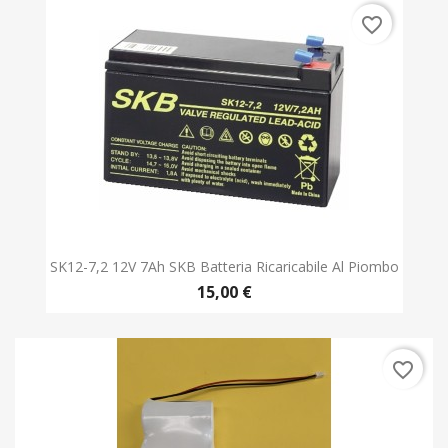
favorite_border
SK12-7,2 12V 7Ah SKB Batteria Ricaricabile Al Piombo
15,00 €
favorite_border