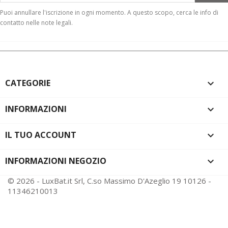
Puoi annullare l'iscrizione in ogni momento. A questo scopo, cerca le info di
contatto nelle note legali.
CATEGORIE

INFORMAZIONI

IL TUO ACCOUNT

INFORMAZIONI NEGOZIO
keyboard_arrow_down
© 2026 - LuxBat.it Srl, C.so Massimo D'Azeglio 19 10126 -
11346210013