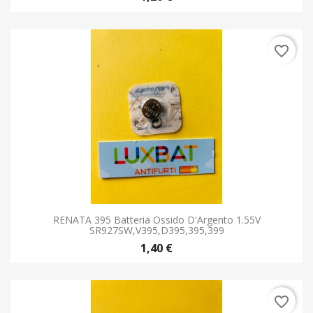
favorite_border
RENATA 395 Batteria Ossido D'Argento 1.55V
SR927SW,V395,D395,395,399
1,40 €
favorite_border