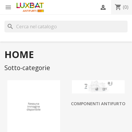
shopping_cart


(0)
search
HOME
Sotto-categorie
COMPONENTI ANTIFURTO