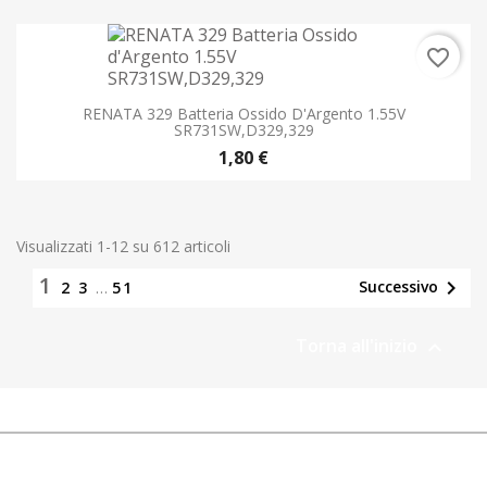
favorite_border
RENATA 329 Batteria Ossido D'Argento 1.55V
SR731SW,D329,329
1,80 €
Visualizzati 1-12 su 612 articoli
1

Successivo
2
3
…
51
Torna all'inizio
