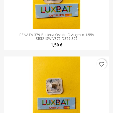
RENATA 379 Batteria Ossido D'Argento 1.55V
SR521SW,V379,D379,379
1,50 €
favorite_border