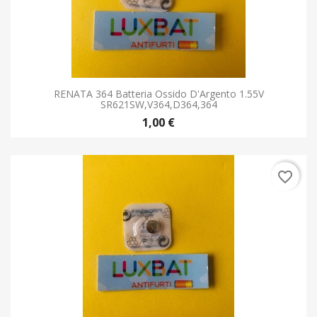
RENATA 364 Batteria Ossido D'Argento 1.55V
SR621SW,V364,D364,364
1,00 €
favorite_border