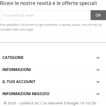
Ricevi le nostre novità e le offerte speciali
Puoi annullare l'iscrizione in ogni momento. A questo scopo, cerca le info di
contatto nelle note legali.
CATEGORIE

INFORMAZIONI

IL TUO ACCOUNT

INFORMAZIONI NEGOZIO
keyboard_arrow_down
© 2026 - LuxBat.it Srl, C.so Massimo D'Azeglio 19 10126 -