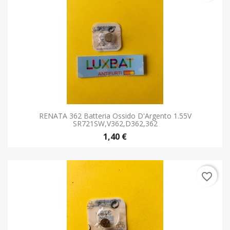
RENATA 362 Batteria Ossido D'Argento 1.55V
SR721SW,V362,D362,362
1,40 €
favorite_border