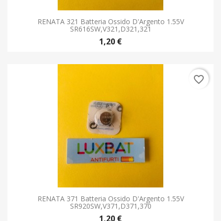
RENATA 321 Batteria Ossido D'Argento 1.55V
SR616SW,V321,D321,321
1,20 €
favorite_border
RENATA 371 Batteria Ossido D'Argento 1.55V
SR920SW,V371,D371,370
1,20 €