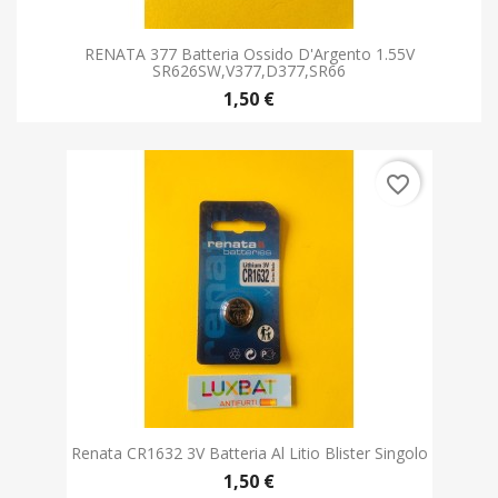
RENATA 377 Batteria Ossido D'Argento 1.55V
SR626SW,V377,D377,SR66
1,50 €
favorite_border
Renata CR1632 3V Batteria Al Litio Blister Singolo
1,50 €