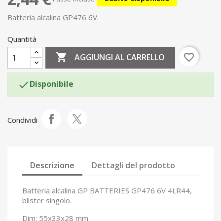
Batteria alcalina GP476 6V.
Quantità

favorite_border
AGGIUNGI AL CARRELLO
Disponibile

Condividi
Descrizione
Dettagli del prodotto
Batteria alcalina GP BATTERIES GP476 6V 4LR44,
blister singolo.
Dim: 55x33x28 mm