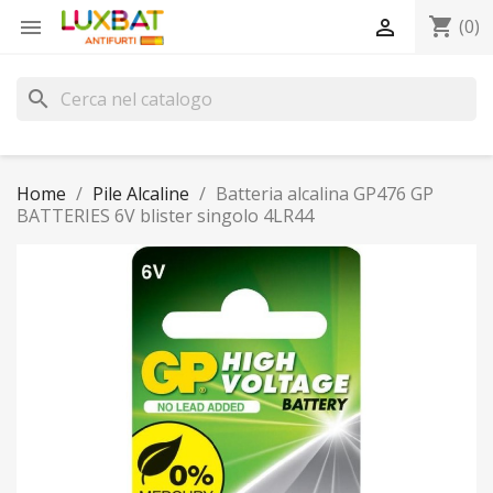
shopping_cart


(0)
search
Home
Pile Alcaline
Batteria alcalina GP476 GP
BATTERIES 6V blister singolo 4LR44