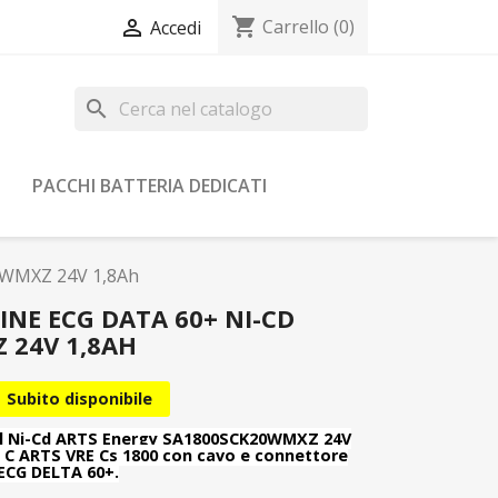
shopping_cart

Carrello
(0)
Accedi
search
PACCHI BATTERIA DEDICATI
0WMXZ 24V 1,8Ah
INE ECG DATA 60+ NI-CD
 24V 1,8AH
Subito disponibile
 al Ni-Cd ARTS Energy SA1800SCK20WMXZ 24V
 C ARTS VRE Cs 1800 con cavo e connettore
ECG DELTA 60+.